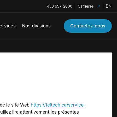
EN
450 657-2000
Carrières
ervices
Nos divisions
Contactez-nous
vec le site Web
https://teltech.ca/service-
illez lire attentivement les présentes