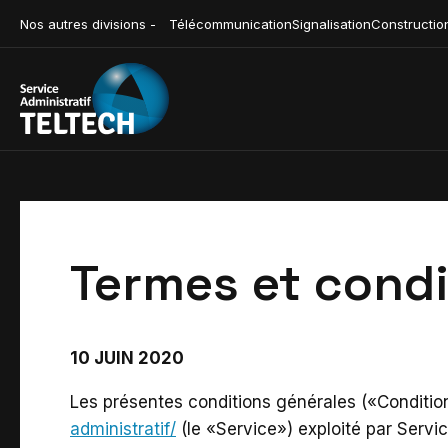
Nos autres divisions -
Télécommunication
Signalisation
Constructio
Termes et condi
10 JUIN 2020
Les présentes conditions générales («Condition
administratif/
(le «Service») exploité par Servic