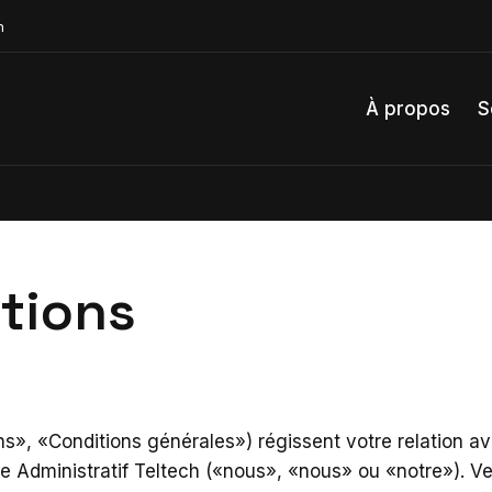
n
À propos
S
tions
s», «Conditions générales») régissent votre relation a
e Administratif Teltech («nous», «nous» ou «notre»). Veu